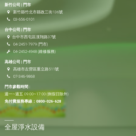
新竹公司 | 門市
新竹縣竹北市縣政三街136號
03-656-0101
台中公司 | 門市
台中市西屯區漢翔路37號
04-2451-7979
(門市)
04-2452-4948
(維修服務)
高雄公司 | 門市
高雄市左營區重立路511號
07-346-9868
門市參觀時間 :
週一~週五 09:00~17:00 (例假日除外)
免付費服務專線：
0800-026-628
全屋淨水設備