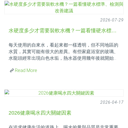
2026-07-29
水硬度多少才需要裝軟水機？一篇看懂硬水標準、檢測與改善建議
每天使用的自來水，看起來都一樣透明，但不同地區的
水質，其實可能有很大的差異。有些家庭浴室的玻璃、
水龍頭經常出現白色水垢，熱水器使用幾年後就開始效
率下降；有些人洗完澡總覺得皮膚乾澀、頭髮不易梳
Read More
理。這些問題，很多人第一時間會想到是不是清潔沒做
好、設備品質不好，卻忽略了一個真正的原因──水硬
度。近年來，愈來愈多人在規劃新家或改善居家用水
時，開始接觸「軟水機」。但另一個更常見的疑問是：
到底水硬度多少才需要
2026-04-17
2026健康喝水四大關鍵因素
在追求健康生活的道路上，喝水的量與品質是非常重要