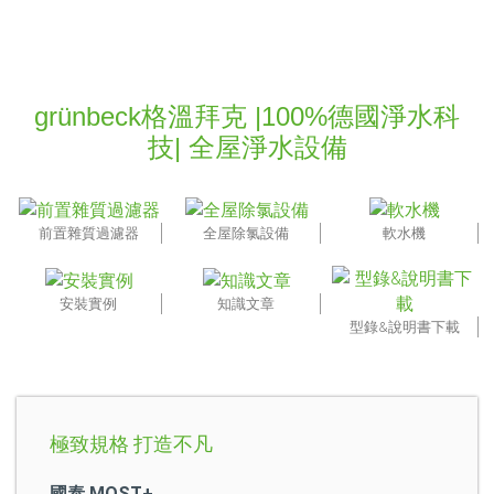
grünbeck格溫拜克 |100%德國淨水科
技| 全屋淨水設備
前置雜質過濾器
全屋除氯設備
軟水機
安裝實例
知識文章
型錄&說明書下載
極致規格 打造不凡
國泰 MOST+