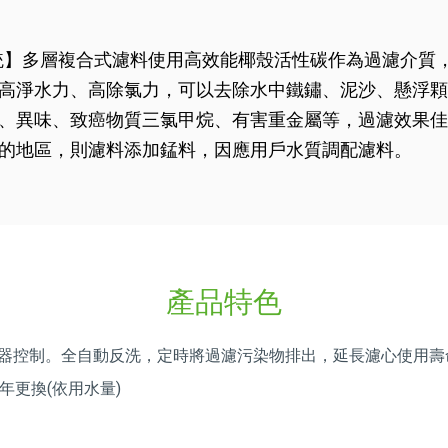
統】多層複合式濾料使用高效能椰殼活性碳作為過濾介質
高淨水力、高除氯力，可以去除水中鐵鏽、泥沙、懸浮顆
、異味、致癌物質三氯甲烷、有害重金屬等，過濾效果佳
的地區，則濾料添加錳料，因應用戶水質調配濾料。
產品特色
器控制。全自動反洗，定時將過濾污染物排出，延長濾心使用壽
年更換(依用水量)