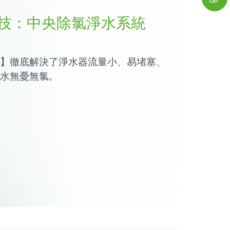
技：中央除氯淨水系統
】徹底解決了淨水器流量小、易堵塞、
水無憂無氯。