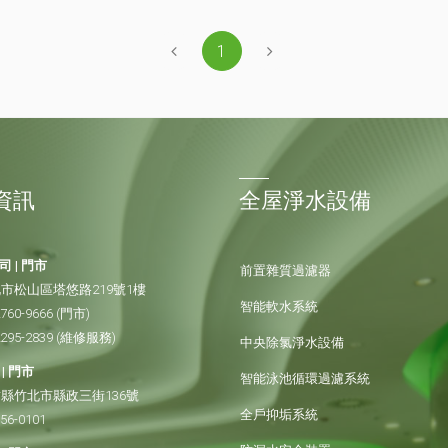
1
資訊
全屋淨水設備
 | 門市
前置雜質過濾器
市松山區塔悠路219號1樓
智能軟水系統
2760-9666
(門市)
2295-2839
(維修服務)
中央除氯淨水設備
| 門市
智能泳池循環過濾系統
縣竹北市縣政三街136號
全戶抑垢系統
656-0101