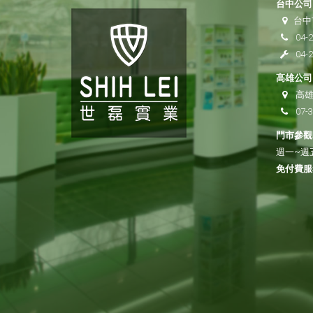
台中公司 
台中
04-
04-
高雄公司 
高雄
07-
門市參觀時
週一~週五 
免付費服