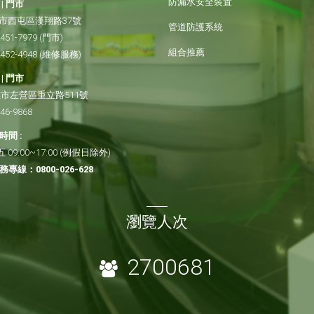
防漏水安全裝置
| 門市
市西屯區漢翔路37號
管道防護系統
2451-7979
(門市)
組合推薦
2452-4948
(維修服務)
| 門市
市左營區重立路511號
346-9868
間 :
09:00~17:00 (例假日除外)
務專線：
0800-026-628
瀏覽人次
2700681