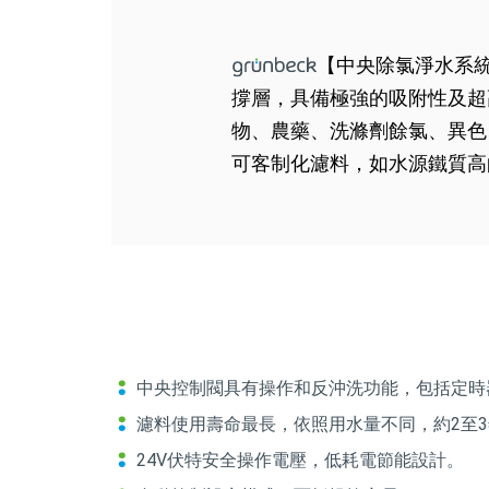
【中央除氯淨水系
撐層，具備極強的吸附性及超
物、農藥、洗滌劑餘氯、異色
可客制化濾料，如水源鐵質高
中央控制閥具有操作和反沖洗功能，包括定時
濾料使用壽命最長，依照用水量不同，約2至3
24V伏特安全操作電壓，低耗電節能設計。