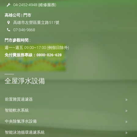
04-2452-4948
(維修服務)
高雄公司 | 門市
高雄市左營區重立路511號
07-346-9868
門市參觀時間 :
週一~週五 09:00~17:00 (例假日除外)
免付費服務專線：
0800-026-628
全屋淨水設備
前置雜質過濾器
智能軟水系統
中央除氯淨水設備
智能泳池循環過濾系統