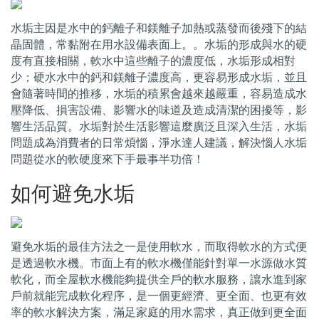
水垢主因是水中的鈣離子和鎂離子加熱或蒸發而後殘下的結
晶固體，常黏附在用水設備表面上。。水垢的形成與水的硬
度有直接相關，軟水中這些離子的濃度低，水垢形成相對
少；硬水水中的鈣和鎂離子濃度高，更容易形成水垢，並且
會隨著時間的推移，水垢的積累會越來越嚴重，容易造成水
壓降低、損害設備、影響水的味道及造成清潔的困擾等，影
響生活品質。水垢對於生活影響這麼廣泛且深入生活，水垢
問題成為消費者的日常煩惱，淨水達人建議，解決惱人水垢
問題從水的軟硬度來下手最事半功倍！
如何避免水垢
避免水垢的最佳方法之一是使用軟水，而取得軟水的方式便
是透過軟水機。市面上有的軟水機僅能針對單一水源做水質
軟化，而全屋軟水機能夠提供全戶的軟水服務，讓水進到家
戶前就能完成軟化程序，是一個更經濟、更全面、也更有效
率的軟水解決方案，滿足家庭的用水需求，真正做到更全面