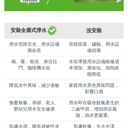
安裝全屋式淨水
沒安裝
用水管路安全、用水設備
管路阻塞、鏽蝕、用水設
壽命長
備損壞
碗、碟、衛浴、淋浴拉
水垢導致用水設備維修成
門、咖啡機水垢
本增加、壽命短、加熱效
能降低
降低水中異味，減少過敏
家庭用水異色異味問題，
影響口感
無憂無氯，孕婦、老人、
用水即在吸收餘氯產生的
嬰幼兒用水安全健康
三鹵甲烷，增加癌症風
險，熱水更嚴重。
肌膚水潤，降低過敏性皮
肌膚乾癢，失去光澤