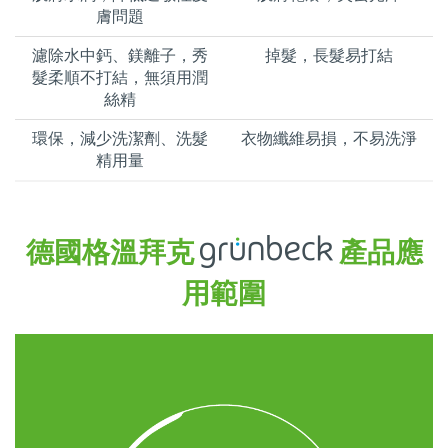
膚問題
濾除水中鈣、鎂離子，秀
掉髮，長髮易打結
髮柔順不打結，無須用潤
絲精
環保，減少洗潔劑、洗髮
衣物纖維易損，不易洗淨
精用量
德國格溫拜克
產品應
用範圍