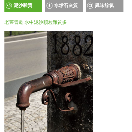
泥沙雜質
水垢石灰質
異味餘氯
老舊管道 水中泥沙顆粒雜質多