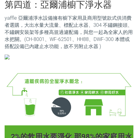
第四道：亞爾浦櫥下淨水器
yaffle 亞爾浦淨水設備擁有櫥下家用及商用型號款式供消費
者選購，大出水量大流量、標配止水器、304 不鏽鋼接頭、
不鏽鋼安裝架等多種高規過濾配備，與您一起為全家人的用
水把關。(CH-8001、WF-62501、HH88、DWF-300 本體或
搭配設備已內建止水功能，故不另附止水器 )
2%的飲用水要淨化 那98%的家庭用水